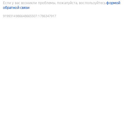
Если у вас возникли проблемы, пожалуйста, воспользуйтесь
формой
обратной связи
9199314986648665507
:
1786347917