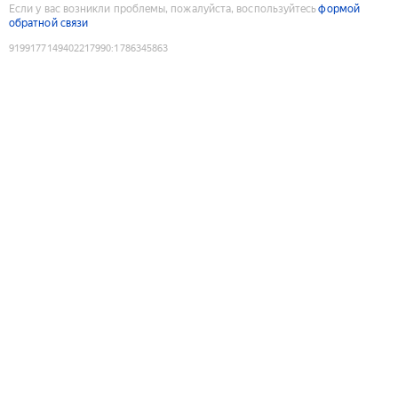
Если у вас возникли проблемы, пожалуйста, воспользуйтесь
формой
обратной связи
9199177149402217990
:
1786345863