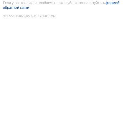
Если у вас возникли проблемы, пожалуйста, воспользуйтесь
формой
обратной связи
9177228150682050231
:
1786018797