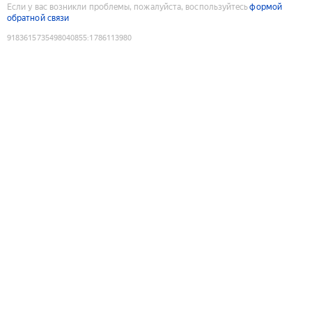
Если у вас возникли проблемы, пожалуйста, воспользуйтесь
формой
обратной связи
9183615735498040855
:
1786113980