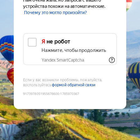
Нам очень жаль, но запросы с вашего
устройства похожи на автоматические.
Почему это могло произойти?
Я не робот
Нажмите, чтобы продолжить
Yandex SmartCaptcha
Если у вас возникли проблемы, пожалуйста,
воспользуйтесь
формой обратной связи
9173978051955678600
:
1785970367