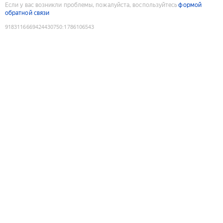
Если у вас возникли проблемы, пожалуйста, воспользуйтесь
формой
обратной связи
9183116669424430750
:
1786106543