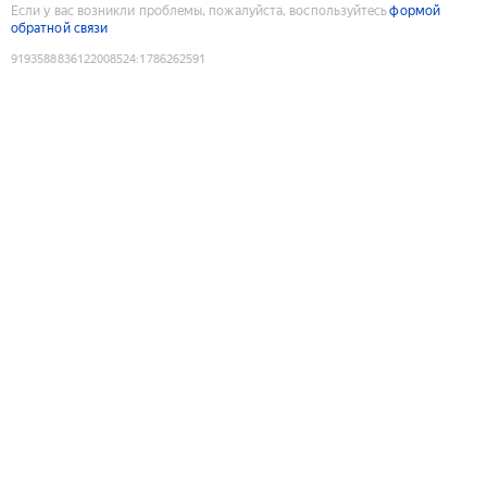
Если у вас возникли проблемы, пожалуйста, воспользуйтесь
формой
обратной связи
9193588836122008524
:
1786262591