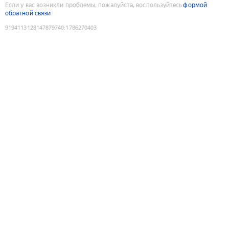
Если у вас возникли проблемы, пожалуйста, воспользуйтесь
формой
обратной связи
9194113128147879740
:
1786270403