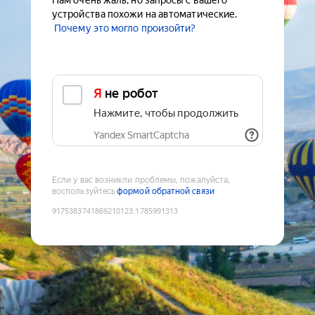
Нам очень жаль, но запросы с вашего
устройства похожи на автоматические.
Почему это могло произойти?
Я не робот
Нажмите, чтобы продолжить
Yandex SmartCaptcha
Если у вас возникли проблемы, пожалуйста,
воспользуйтесь
формой обратной связи
9175383741869210123
:
1785991313