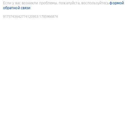
Если у вас возникли проблемы, пожалуйста, воспользуйтесь
формой
обратной связи
9173743642774120953
:
1785966874