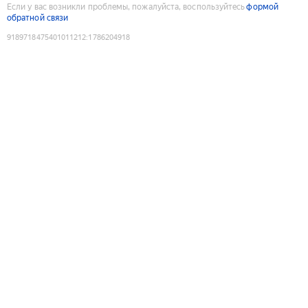
Если у вас возникли проблемы, пожалуйста, воспользуйтесь
формой
обратной связи
9189718475401011212
:
1786204918