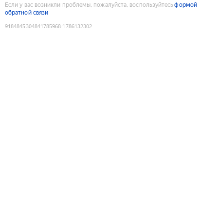
Если у вас возникли проблемы, пожалуйста, воспользуйтесь
формой
обратной связи
9184845304841785968
:
1786132302