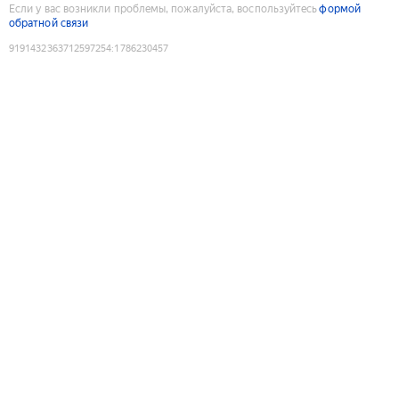
Если у вас возникли проблемы, пожалуйста, воспользуйтесь
формой
обратной связи
9191432363712597254
:
1786230457