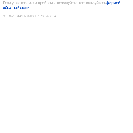
Если у вас возникли проблемы, пожалуйста, воспользуйтесь
формой
обратной связи
9193629314107760800
:
1786263194