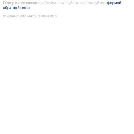
Если у вас возникли проблемы, пожалуйста, воспользуйтесь
формой
обратной связи
9178844203061244239
:
1786042878