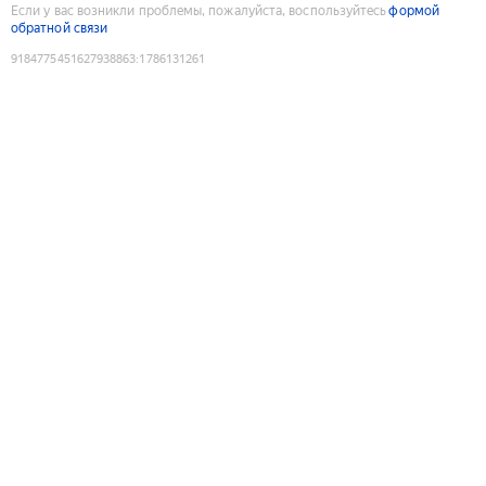
Если у вас возникли проблемы, пожалуйста, воспользуйтесь
формой
обратной связи
9184775451627938863
:
1786131261