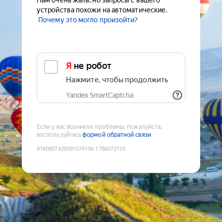
Нам очень жаль, но запросы с вашего
устройства похожи на автоматические.
Почему это могло произойти?
Я не робот
Нажмите, чтобы продолжить
Yandex SmartCaptcha
Если у вас возникли проблемы, пожалуйста,
воспользуйтесь
формой обратной связи
9180807429391074106
:
1786072133