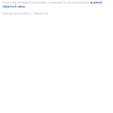
Если у вас возникли проблемы, пожалуйста, воспользуйтесь
формой
обратной связи
9194766189134297531
:
1786280134