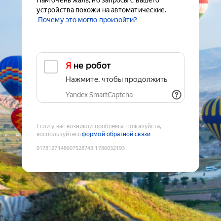
Нам очень жаль, но запросы с вашего
устройства похожи на автоматические.
Почему это могло произойти?
Я не робот
Нажмите, чтобы продолжить
Yandex SmartCaptcha
Если у вас возникли проблемы, пожалуйста,
воспользуйтесь
формой обратной связи
9178127148607528743
:
1786032193