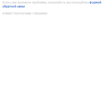
Если у вас возникли проблемы, пожалуйста, воспользуйтесь
формой
обратной связи
9189957759370419486
:
1786208483