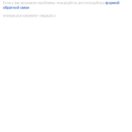
Если у вас возникли проблемы, пожалуйста, воспользуйтесь
формой
обратной связи
9193590254133509978
:
1786262612