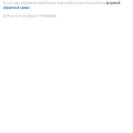
Если у вас возникли проблемы, пожалуйста, воспользуйтесь
формой
обратной связи
9175247571475280278
:
1785989284