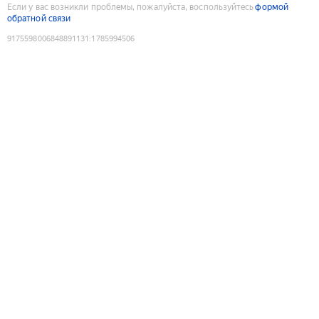
Если у вас возникли проблемы, пожалуйста, воспользуйтесь
формой
обратной связи
9175598006848891131
:
1785994506