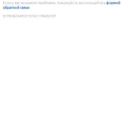
Если у вас возникли проблемы, пожалуйста, воспользуйтесь
формой
обратной связи
9179536034915710742
:
1786053187