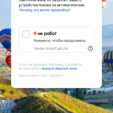
Нам очень жаль, но запросы с вашего
устройства похожи на автоматические.
Почему это могло произойти?
Я не робот
Нажмите, чтобы продолжить
Yandex SmartCaptcha
Если у вас возникли проблемы, пожалуйста,
воспользуйтесь
формой обратной связи
9193424156675172807
:
1786260137