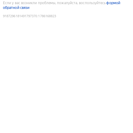
Если у вас возникли проблемы, пожалуйста, воспользуйтесь
формой
обратной связи
9187296181491797370
:
1786168823