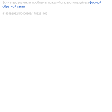
Если у вас возникли проблемы, пожалуйста, воспользуйтесь
формой
обратной связи
9193492992450406666
:
1786261162