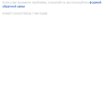
Если у вас возникли проблемы, пожалуйста, воспользуйтесь
формой
обратной связи
9184871233425795526
:
1786132688