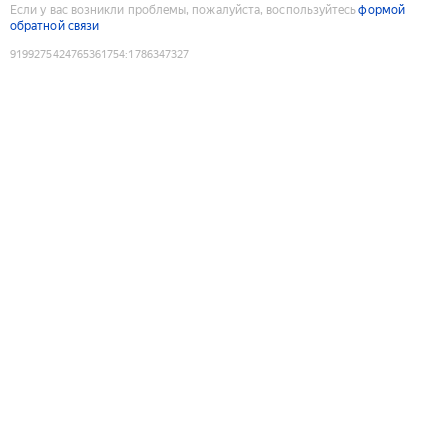
Если у вас возникли проблемы, пожалуйста, воспользуйтесь
формой
обратной связи
9199275424765361754
:
1786347327