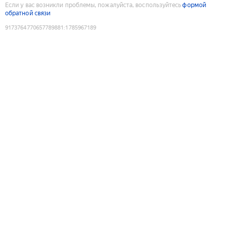
Если у вас возникли проблемы, пожалуйста, воспользуйтесь
формой
обратной связи
9173764770657789881
:
1785967189