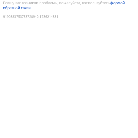
Если у вас возникли проблемы, пожалуйста, воспользуйтесь
формой
обратной связи
9190383753753720942
:
1786214831