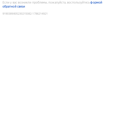
Если у вас возникли проблемы, пожалуйста, воспользуйтесь
формой
обратной связи
9190389805230215082
:
1786214921