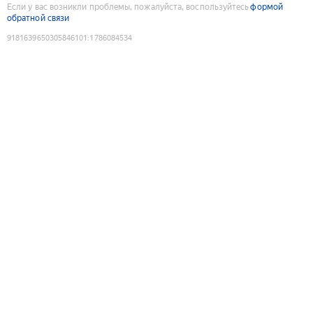
Если у вас возникли проблемы, пожалуйста, воспользуйтесь
формой
обратной связи
9181639650305846101
:
1786084534