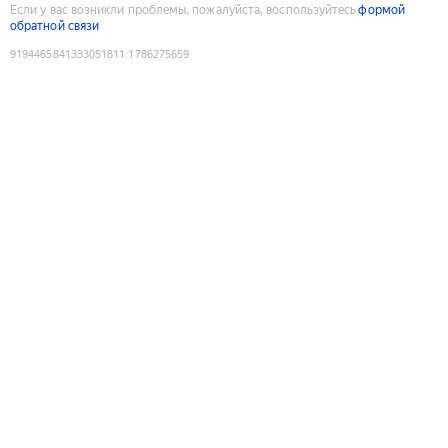
Если у вас возникли проблемы, пожалуйста, воспользуйтесь
формой
обратной связи
9194465841333051811
:
1786275659