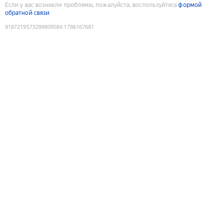
Если у вас возникли проблемы, пожалуйста, воспользуйтесь
формой
обратной связи
9187219573299809584
:
1786167681