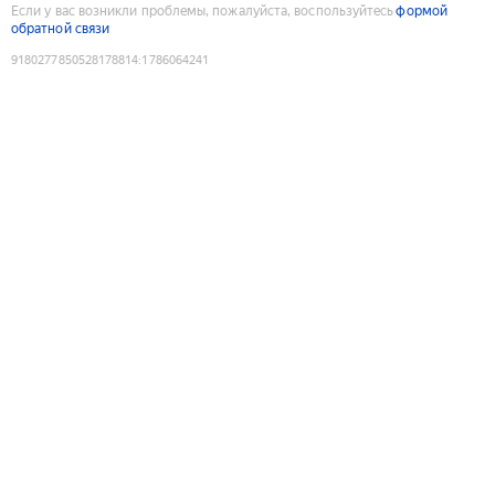
Если у вас возникли проблемы, пожалуйста, воспользуйтесь
формой
обратной связи
9180277850528178814
:
1786064241