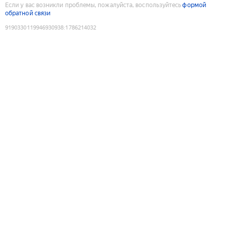
Если у вас возникли проблемы, пожалуйста, воспользуйтесь
формой
обратной связи
9190330119946930938
:
1786214032