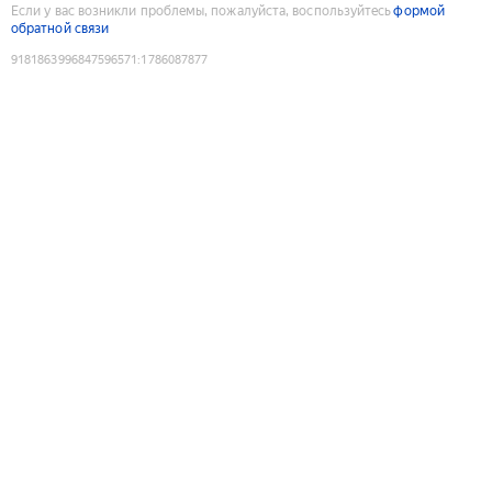
Если у вас возникли проблемы, пожалуйста, воспользуйтесь
формой
обратной связи
9181863996847596571
:
1786087877