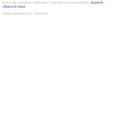
Если у вас возникли проблемы, пожалуйста, воспользуйтесь
формой
обратной связи
9190001946395472332
:
1786209142